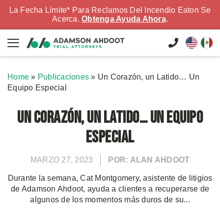
La Fecha Límite* Para Reclamos Del Incendio Eaton Se
Acerca.
Obtenga Ayuda Ahora
.
Home
»
Publicaciones
»
Un Corazón, un Latido… Un
Equipo Especial
Un Corazón, un Latido… Un Equipo
Especial
MARZO 27, 2023
POR: ALAN AHDOOT
Durante la semana, Cat Montgomery, asistente de litigios
de Adamson Ahdoot, ayuda a clientes a recuperarse de
algunos de los momentos más duros de su...