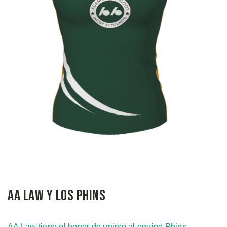
AA Law y los Phins
AA Law tiene el honor de unirse al equipo Phins
.