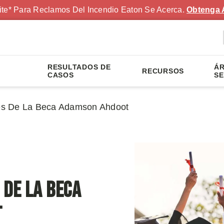
ite* Para Reclamos Del Incendio Eaton Se Acerca.
Obtenga 
RESULTADOS DE
ÁR
RECURSOS
S
CASOS
SE
es De La Beca Adamson Ahdoot
 De La Beca
t