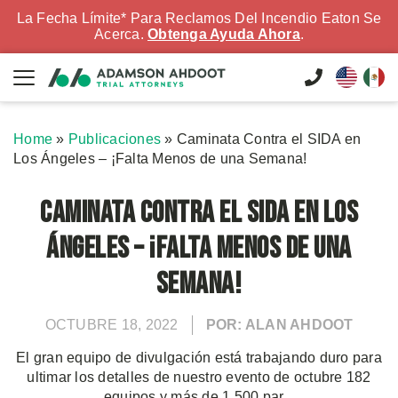
La Fecha Límite* Para Reclamos Del Incendio Eaton Se
Acerca.
Obtenga Ayuda Ahora
.
Home
»
Publicaciones
»
Caminata Contra el SIDA en
Los Ángeles – ¡Falta Menos de una Semana!
Caminata Contra el SIDA en Los
Ángeles – ¡Falta Menos de una
Semana!
OCTUBRE 18, 2022
POR: ALAN AHDOOT
El gran equipo de divulgación está trabajando duro para
ultimar los detalles de nuestro evento de octubre 182
equipos y más de 1,500 par...