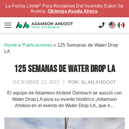
La Fecha Límite* Para Reclamos Del Incendio Eaton Se
Acerca.
Obtenga Ayuda Ahora
.
Home
»
Publicaciones
»
125 Semanas de Water Drop
LA
125 Semanas de Water Drop LA
DICIEMBRE 13, 2022
POR: ALAN AHDOOT
El equipo de Adamson Ahdoot Outreach se asoció con
Water Drop LA para su evento histórico ¡Adamson
Ahdoot en el evento de Water Drop LA, que h...