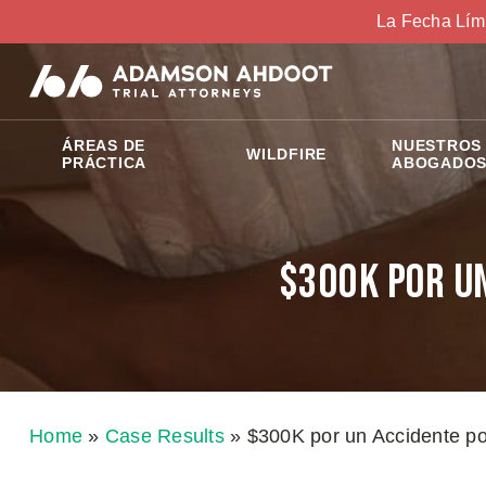
La Fecha Lím
ÁREAS DE
NUESTROS
WILDFIRE
PRÁCTICA
ABOGADO
$300K por u
Home
»
Case Results
»
$300K por un Accidente po