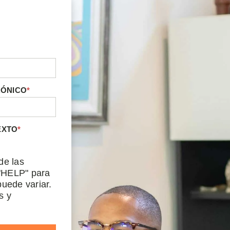
RÓNICO
*
EXTO
*
de las
"HELP" para
uede variar.
s y