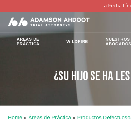
La Fecha Lím
ÁREAS DE
NUESTROS
WILDFIRE
PRÁCTICA
ABOGADO
¿Su Hijo se ha Le
Home
»
Áreas de Práctica
»
Productos Defectuoso