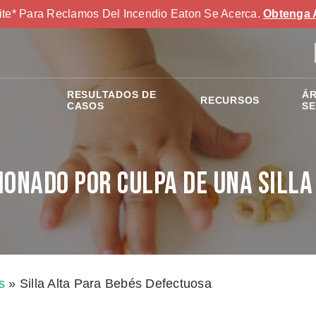
ite* Para Reclamos Del Incendio Eaton Se Acerca.
Obtenga 
RESULTADOS DE
ÁR
RECURSOS
S
CASOS
SE
sionado por Culpa de una Sill
s
»
Silla Alta Para Bebés Defectuosa