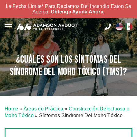
La Fecha Límite* Para Reclamos Del Incendio Eaton Se
Acerca.
Obtenga Ayuda Ahora
.
¿Cuáles Son Los Síntomas Del
Síndrome Del Moho Tóxico (TMS)?
Home
»
Áreas de Práctica
»
Construcción Defectuosa o
Moho Tóxico
»
Síntomas Síndrome Del Moho Tóxico