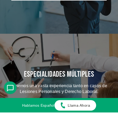
Especialidades Múltiples
Tenemos una vasta experiencia tanto en casos de
Lesiones Personales y Derecho Laboral.
Hablamos Español
Llama Ahora
CONOZCA LOS CASOS QUE
MANEJAMOS