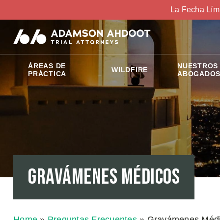
La Fecha Lím
ÁREAS DE
NUESTROS
WILDFIRE
PRÁCTICA
ABOGADO
Gravámenes Médicos
Home
»
Preguntas Frecuentes
»
Gravámenes Méd