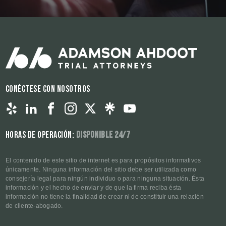
Conéctese con nosotros
Horas de operación:
Disponible 24/7
El contenido de este sitio de internet es para propósitos informativos
únicamente. Ninguna información del sitio debe ser utilizada como
consejería legal para ningún individuo o para ninguna situación. Ésta
información y el hecho de enviar y de que la firma reciba ésta
información no tiene la finalidad de crear ni de constituir una relación
de cliente-abogado.