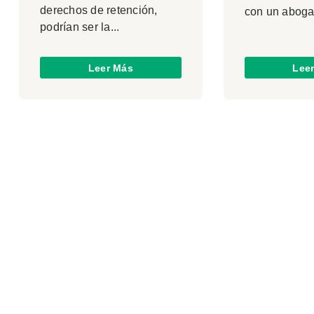
derechos de retención,
con un abogad
podrían ser la...
Leer Más
Lee