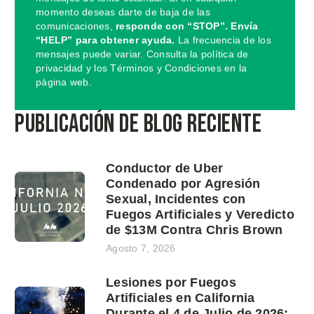
momento deseas darte de baja de las
comunicaciones,
responde con “STOP”. Envía
“HELP” para obtener ayuda.
La frecuencia de los
mensajes puede variar. Consulta la política de
privacidad y los Términos y Condiciones en la
página web.
Publicación de blog reciente
Conductor de Uber
Condenado por Agresión
Sexual, Incidentes con
Fuegos Artificiales y Veredicto
de $13M Contra Chris Brown
Agosto 7, 2026
Lesiones por Fuegos
Artificiales en California
Durante el 4 de Julio de 2026: