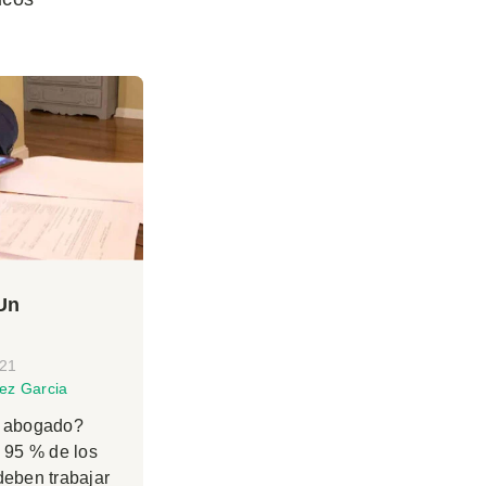
Un
021
ez Garcia
n abogado?
 95 % de los
deben trabajar