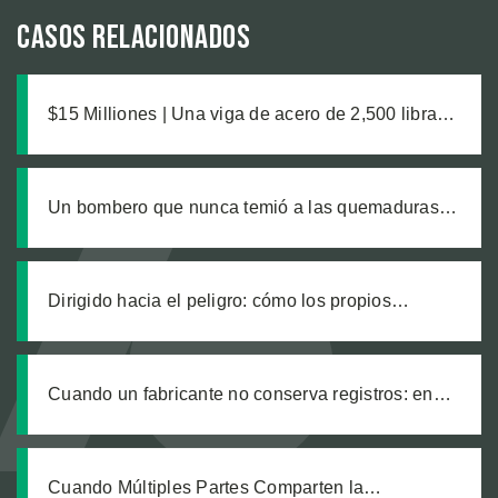
Casos relacionados
$15 Milliones | Una viga de acero de 2,500 libras,
un pie aplastado y las complicaciones médicas
que nadie anticipó
Un bombero que nunca temió a las quemaduras,
hasta que un producto defectuoso lo cambió todo
Dirigido hacia el peligro: cómo los propios
trabajadores de un sitio de construcción enviaron
a nuestro cliente a una zanja sin señalizar
Cuando un fabricante no conserva registros: en
busca de justicia tras una explosión química
laboral que dejó legalmente ciego a nuestro
cliente
Cuando Múltiples Partes Comparten la