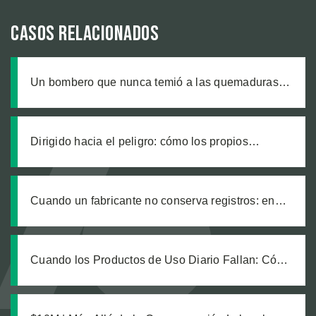
Casos relacionados
Un bombero que nunca temió a las quemaduras,
hasta que un producto defectuoso lo cambió todo
Dirigido hacia el peligro: cómo los propios
trabajadores de un sitio de construcción enviaron
a nuestro cliente a una zanja sin señalizar
Cuando un fabricante no conserva registros: en
busca de justicia tras una explosión química
laboral que dejó legalmente ciego a nuestro
cliente
Cuando los Productos de Uso Diario Fallan: Cómo
Calcular el Verdadero Costo de una Lesión por
Producto Defectuoso