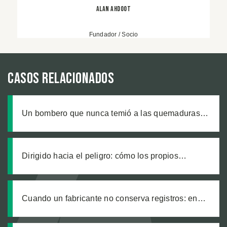
Alan Ahdoot
Fundador / Socio
Casos relacionados
Un bombero que nunca temió a las quemaduras,
hasta que un producto defectuoso lo cambió todo
Dirigido hacia el peligro: cómo los propios
trabajadores de un sitio de construcción enviaron
a nuestro cliente a una zanja sin señalizar
Cuando un fabricante no conserva registros: en
busca de justicia tras una explosión química
laboral que dejó legalmente ciego a nuestro