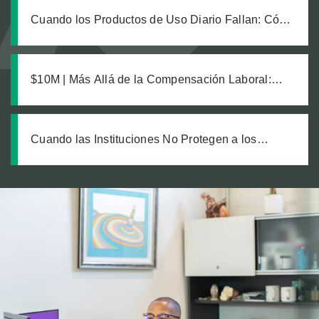
cliente
Cuando los Productos de Uso Diario Fallan: Cómo
Calcular el Verdadero Costo de una Lesión por
Producto Defectuoso
$10M | Más Allá de la Compensación Laboral:
Cómo una Estrategia Inteligente Protegió la
Recuperación de un Trabajador con Lesiones
Catastróficas
Cuando las Instituciones No Protegen a los
Vulnerables: Exigiendo Cuentas a un Centro
Médico por la Seguridad de Sus Pacientes