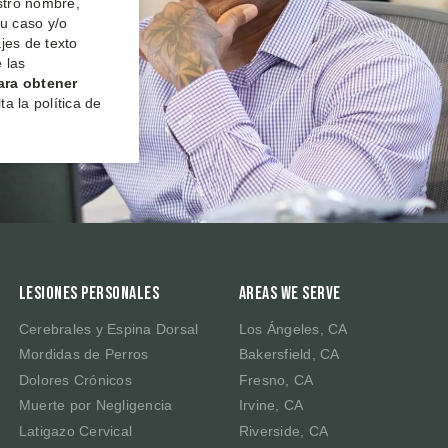
estro nombre,
su caso y/o
jes de texto
 las
ara obtener
a la política de
Lesiones Personales
Areas We Serve
Cerebrales y Espina Dorsal
Los Ángeles, CA
Mordidas de Perros
Bakersfield, CA
Dolores Crónicos
Fresno, CA
Muerte por Negligencia
Irvine, CA
Latigazo Cervical
Riverside, CA