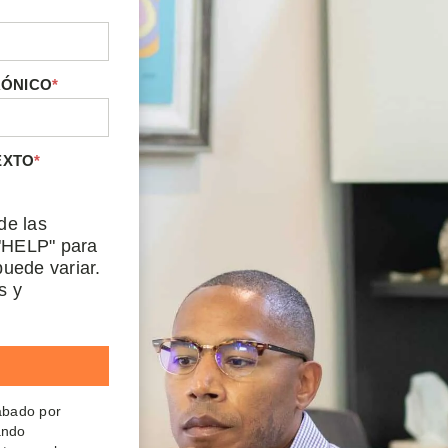
RÓNICO
*
EXTO
*
de las
"HELP" para
uede variar.
s y
rabado por
ando