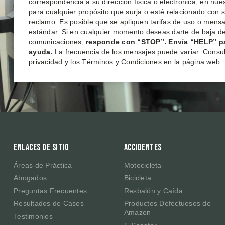
correspondencia a su dirección física o electrónica, en nu
para cualquier propósito que surja o esté relacionado con 
reclamo. Es posible que se apliquen tarifas de uso o mensa
estándar. Si en cualquier momento deseas darte de baja de
comunicaciones,
responde con “STOP”. Envía “HELP” p
ayuda.
La frecuencia de los mensajes puede variar. Consult
privacidad y los Términos y Condiciones en la página web.
Enlaces de sitio
Accidentes
Áreas de Práctica
Motocicleta
Abogados
Bicicleta
Preguntas Frecuentes
Resbalón y Caída
Resultados de Casos
Productos Defectuosos de
Amazon
Testimonios