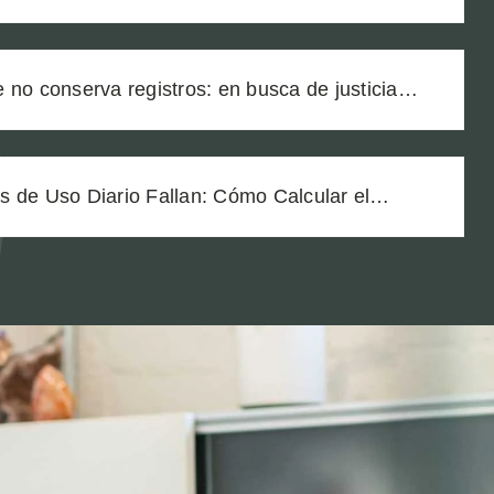
 lo cambió todo
 no conserva registros: en busca de justicia
uímica laboral que dejó legalmente ciego a
 de Uso Diario Fallan: Cómo Calcular el
una Lesión por Producto Defectuoso