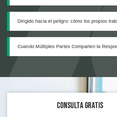
las complicaciones médicas que nadie anticip
Dirigido hacia el peligro: cómo los propios tra
de construcción enviaron a nuestro cliente a u
Cuando Múltiples Partes Comparten la Respo
Exigir Cuentas a Todos los Demandados en un
Equipo
Consulta Gratis