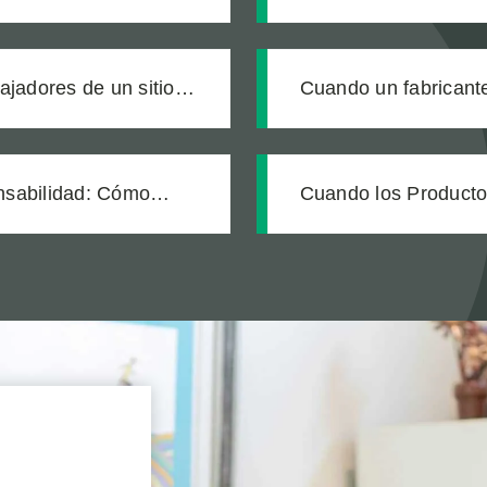
ó
producto defectuoso
bajadores de un sitio
Cuando un fabricante
na zanja sin señalizar
tras una explosión q
nuestro cliente
nsabilidad: Cómo
Cuando los Productos
 Caso de Falla de
Verdadero Costo de 