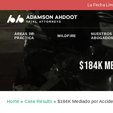
La Fecha Lím
ÁREAS DE
NUESTROS
WILDFIRE
PRÁCTICA
ABOGADO
$184K Me
Home
»
Case Results
»
$184K Mediado por Accide