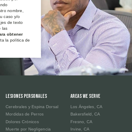
ando
estro nombre,
su caso y/o
jes de texto
 las
ara obtener
a la política de
Lesiones Personales
Areas We Serve
Cerebrales y Espina Dorsal
Los Ángeles, CA
Mordidas de Perros
Bakersfield, CA
Dolores Crónicos
Fresno, CA
Muerte por Negligencia
Irvine, CA