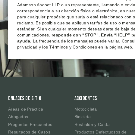
Adamson Ahdoot LLP o un representante, llamando o envi
correspondencia a su dirección física o electrónica, en nu
para cualquier propósito que surja o esté relacionado con 
reclamo. Es posible que se apliquen tarifas de uso o mensa
estándar. Si en cualquier momento deseas darte de baja de
comunicaciones,
responde con “STOP”. Envía “HELP” p
ayuda.
La frecuencia de los mensajes puede variar. Consult
privacidad y los Términos y Condiciones en la página web.
Enlaces de sitio
Accidentes
Áreas de Práctica
Motocicleta
Abogados
Bicicleta
Preguntas Frecuentes
Resbalón y Caída
Resultados de Casos
Productos Defectuosos de