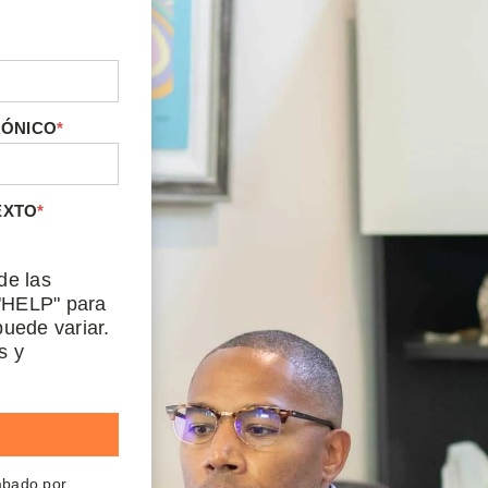
RÓNICO
*
EXTO
*
de las
"HELP" para
uede variar.
s y
rabado por