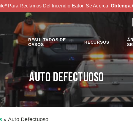
ite* Para Reclamos Del Incendio Eaton Se Acerca.
Obtenga 
RESULTADOS DE
ÁR
RECURSOS
S
CASOS
SE
Auto Defectuoso
s
»
Auto Defectuoso