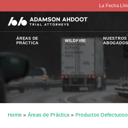
La Fecha Lím
ÁREAS DE
NUESTROS
WILDFIRE
PRÁCTICA
ABOGADO
Home
»
Áreas de Práctica
»
Productos Defectuoso