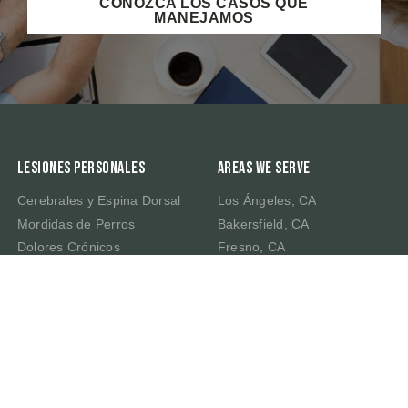
CONOZCA LOS CASOS QUE
MANEJAMOS
Lesiones Personales
Areas We Serve
Cerebrales y Espina Dorsal
Los Ángeles, CA
Mordidas de Perros
Bakersfield, CA
Dolores Crónicos
Fresno, CA
Muerte por Negligencia
Irvine, CA
Latigazo Cervical
Riverside, CA
Traumatismo Cerebral
Sacramento, CA
San Bernardino, CA
San Francisco, CA
San José, CA