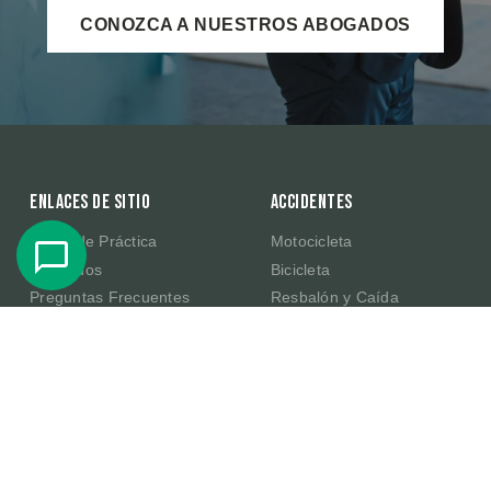
CONOZCA A NUESTROS ABOGADOS
Enlaces de sitio
Accidentes
Áreas de Práctica
Motocicleta
Abogados
Bicicleta
Preguntas Frecuentes
Resbalón y Caída
Resultados de Casos
Productos Defectuosos de
Amazon
Testimonios
E-Scooter
Sobre Nosotros
Publicaciones
Contacte Con Nosotros
En la Comunidad