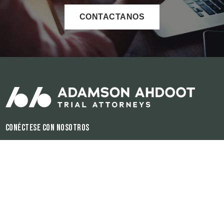
CONTACTANOS
Conéctese con nosotros
Horas de operación:
Disponible 24/7
El contenido de este sitio de internet es para propósitos informativos
únicamente. Ninguna información del sitio debe ser utilizada como
consejería legal para ningún individuo o para ninguna situación. Ésta