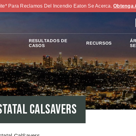
ite* Para Reclamos Del Incendio Eaton Se Acerca.
Obtenga 
RESULTADOS DE
ÁR
RECURSOS
S
CASOS
SE
statal CalSavers
statal CalSavers