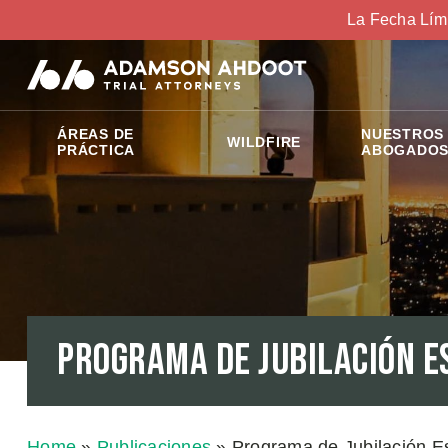
La Fecha Lím
ÁREAS DE
NUESTROS
WILDFIRE
PRÁCTICA
ABOGADO
Programa de Jubilación E
Home
»
Publicaciones
»
Programa de Jubilación E