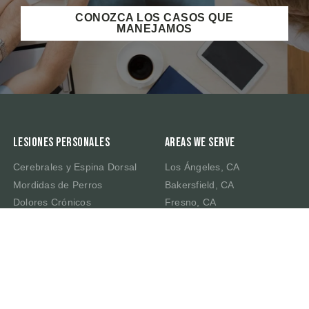
CONOZCA LOS CASOS QUE
MANEJAMOS
Lesiones Personales
Areas We Serve
Cerebrales y Espina Dorsal
Los Ángeles, CA
Mordidas de Perros
Bakersfield, CA
Dolores Crónicos
Fresno, CA
Muerte por Negligencia
Irvine, CA
Latigazo Cervical
Riverside, CA
Traumatismo Cerebral
Sacramento, CA
San Bernardino, CA
San Francisco, CA
San José, CA