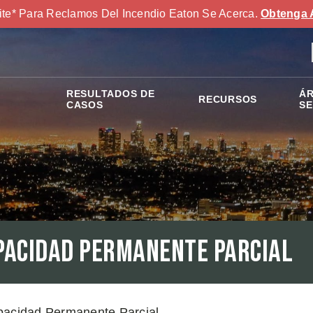
ite* Para Reclamos Del Incendio Eaton Se Acerca.
Obtenga 
RESULTADOS DE
ÁR
RECURSOS
S
CASOS
SE
pacidad Permanente Parcial
pacidad Permanente Parcial