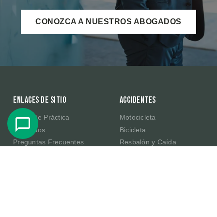
CONOZCA A NUESTROS ABOGADOS
Enlaces de sitio
Accidentes
Áreas de Práctica
Motocicleta
Abogados
Bicicleta
Preguntas Frecuentes
Resbalón y Caída
Resultados de Casos
Productos Defectuosos de
Amazon
Testimonios
E-Scooter
Sobre Nosotros
Publicaciones
Contacte Con Nosotros
En la Comunidad