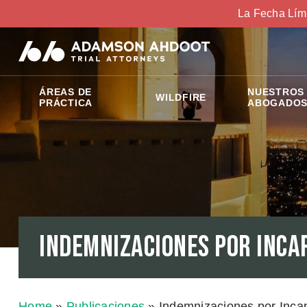
La Fecha Lím
ÁREAS DE
NUESTROS
WILDFIRE
PRÁCTICA
ABOGADO
Indemnizaciones por Inca
Home
»
Publicaciones
»
Indemnizaciones por Inca