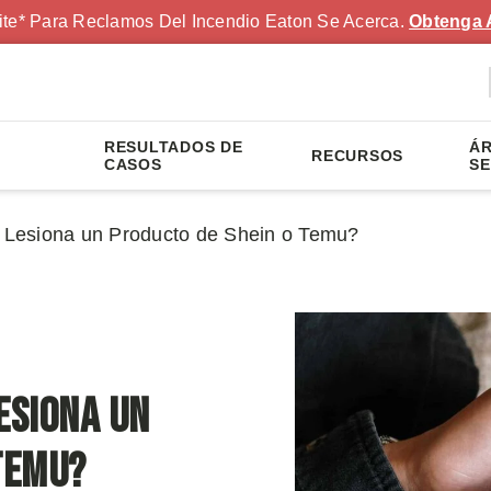
ite* Para Reclamos Del Incendio Eaton Se Acerca.
Obtenga 
RESULTADOS DE
ÁR
RECURSOS
S
CASOS
SE
Lesiona un Producto de Shein o Temu?
esiona un
Temu?