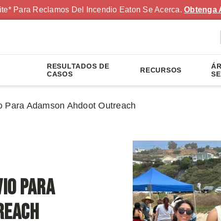
ite* Para Reclamos Del Incendio Eaton Se Acerca.
Obtenga 
RESULTADOS DE
ÁR
RECURSOS
S
CASOS
SE
io Para Adamson Ahdoot Outreach
vio Para
reach