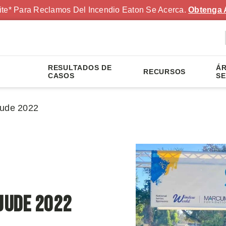
ite* Para Reclamos Del Incendio Eaton Se Acerca.
Obtenga 
RESULTADOS DE
ÁR
RECURSOS
S
CASOS
SE
Jude 2022
Jude 2022