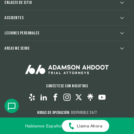
Enlaces de sitio
Accidentes
Lesiones Personales
Areas We Serve
Conéctese con nosotros
Horas de operación:
Disponible 24/7
Hablamos Español
Llama Ahora
El contenido de este sitio de internet es para propósitos informativos
únicamente. Ninguna información del sitio debe ser utilizada como