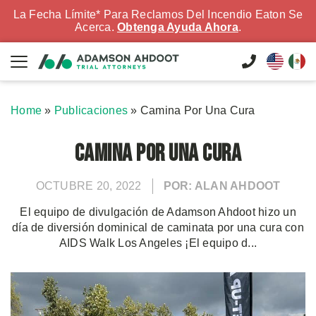
La Fecha Límite* Para Reclamos Del Incendio Eaton Se
Acerca.
Obtenga Ayuda Ahora
.
Home
»
Publicaciones
»
Camina Por Una Cura
Camina Por Una Cura
OCTUBRE 20, 2022
POR: ALAN AHDOOT
El equipo de divulgación de Adamson Ahdoot hizo un
día de diversión dominical de caminata por una cura con
AIDS Walk Los Angeles ¡El equipo d...