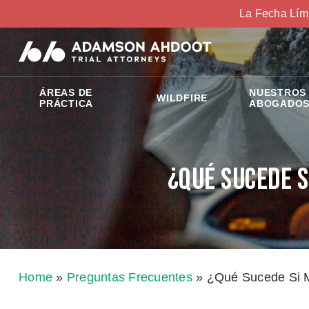
La Fecha Lím
ÁREAS DE
NUESTROS
WILDFIRE
PRÁCTICA
ABOGADO
¿Qué Sucede S
Home
»
Preguntas Frecuentes
»
¿Qué Sucede Si Mi