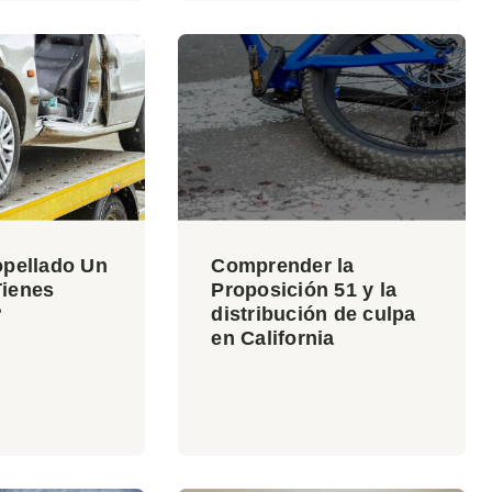
opellado Un
Comprender la
ienes
Proposición 51 y la
?
distribución de culpa
en California