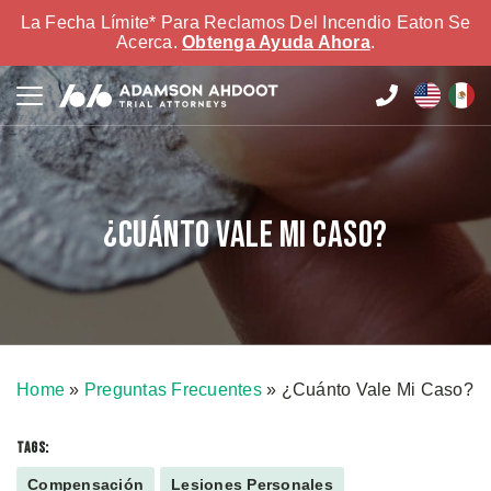
La Fecha Límite* Para Reclamos Del Incendio Eaton Se
Acerca.
Obtenga Ayuda Ahora
.
¿Cuánto Vale Mi Caso?
Home
»
Preguntas Frecuentes
»
¿Cuánto Vale Mi Caso?
TAGS:
Compensación
Lesiones Personales