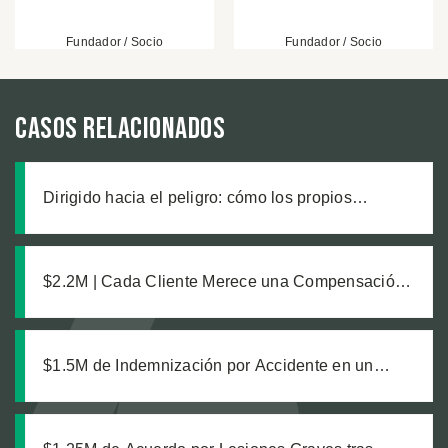
Fundador / Socio
Fundador / Socio
Casos relacionados
Dirigido hacia el peligro: cómo los propios
trabajadores de un sitio de construcción enviaron
a nuestro cliente a una zanja sin señalizar
$2.2M | Cada Cliente Merece una Compensación
Completa: Un Acuerdo Justo para Dos
Trabajadoras de Viñedos
$1.5M de Indemnización por Accidente en un
Estacionamiento