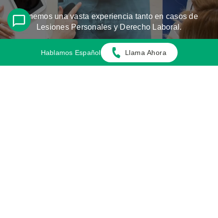
Tenemos una vasta experiencia tanto en casos de
Lesiones Personales y Derecho Laboral.
Hablamos Español
Llama Ahora
CONOZCA LOS CASOS QUE
MANEJAMOS
Comuniquese Con Nosotros