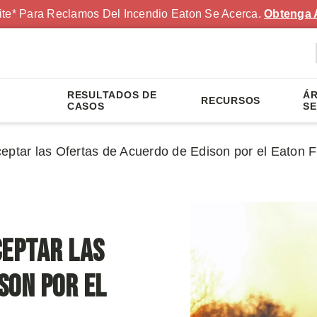
ite* Para Reclamos Del Incendio Eaton Se Acerca.
Obtenga 
RESULTADOS DE
ÁR
RECURSOS
S
CASOS
SE
eptar las Ofertas de Acuerdo de Edison por el Eaton F
ceptar las
son por el