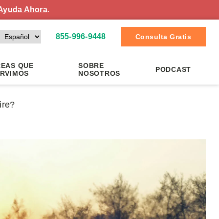
Ayuda Ahora
.
855-996-9448
Consulta Gratis
EAS QUE
SOBRE
PODCAST
RVIMOS
NOSOTROS
ire?