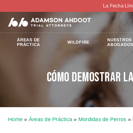
La Fecha Lím
ÁREAS DE
NUESTROS
WILDFIRE
PRÁCTICA
ABOGADO
Cómo Demostrar la
Home
»
Áreas de Práctica
»
Mordidas de Perros
»