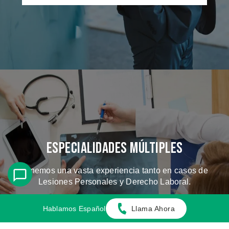
Especialidades Múltiples
Tenemos una vasta experiencia tanto en casos de
Lesiones Personales y Derecho Laboral.
Hablamos Español
Llama Ahora
CONOZCA LOS CASOS QUE
MANEJAMOS