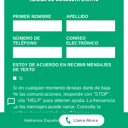
PRIMER NOMBRE
*
APELLIDO
*
NÚMERO DE
CORREO
TELÉFONO
*
ELECTRÓNICO
*
ESTOY DE ACUERDO EN RECIBIR MENSAJES
DE TEXTO
*
Si
Si en cualquier momento deseas darte de baja
de las comunicaciones, responde con "STOP".
Envía "HELP" para obtener ayuda. La frecuencia
de los mensajes puede variar. Consulta la
política de privacidad y los Términos y
Condiciones en la página web.
Hablamos Español
Llama Ahora