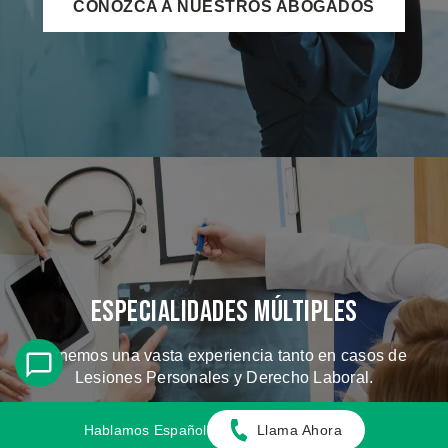
CONOZCA A NUESTROS ABOGADOS
Especialidades Múltiples
Tenemos una vasta experiencia tanto en casos de
Lesiones Personales y Derecho Laboral.
Hablamos Español
Llama Ahora
CONOZCA LOS CASOS QUE