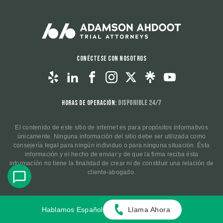
Conéctese con nosotros
Horas de operación:
Disponible 24/7
El contenido de este sitio de internet es para propósitos informativos
únicamente. Ninguna información del sitio debe ser utilizada como
consejería legal para ningún individuo o para ninguna situación. Ésta
información y el hecho de enviar y de que la firma reciba ésta
información no tiene la finalidad de crear ni de constituir una relación de
cliente-abogado.
© 2025 Todos los derechos reservados.
Políticas de
Hablamos Español
Llama Ahora
Privacidad
.