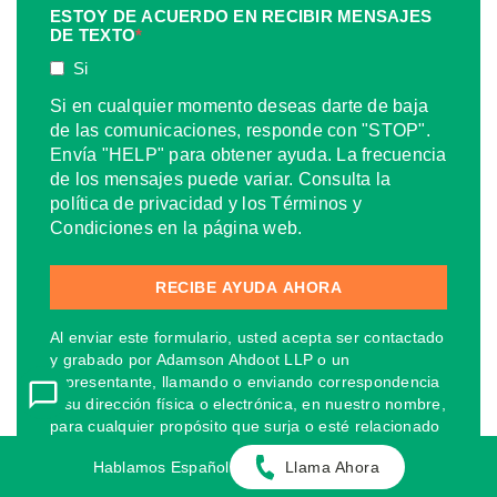
ESTOY DE ACUERDO EN RECIBIR MENSAJES
DE TEXTO
*
Si
Si en cualquier momento deseas darte de baja
de las comunicaciones, responde con "STOP".
Envía "HELP" para obtener ayuda. La frecuencia
de los mensajes puede variar. Consulta la
política de privacidad y los Términos y
Condiciones en la página web.
Al enviar este formulario, usted acepta ser contactado
y grabado por Adamson Ahdoot LLP o un
representante, llamando o enviando correspondencia
a su dirección física o electrónica, en nuestro nombre,
para cualquier propósito que surja o esté relacionado
con su caso y/o reclamo. Es posible que se apliquen
Hablamos Español
Llama Ahora
tarifas de uso o mensajes de texto estándar. Si en
cualquier momento deseas darte de baja de las