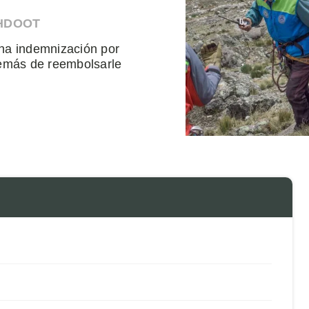
AHDOOT
una indemnización por
emás de reembolsarle