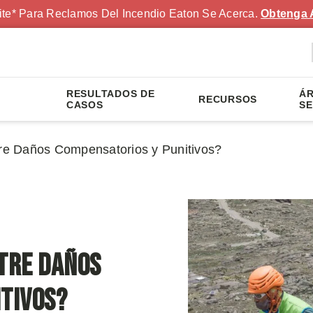
ite* Para Reclamos Del Incendio Eaton Se Acerca.
Obtenga 
RESULTADOS DE
ÁR
RECURSOS
S
CASOS
SE
tre Daños Compensatorios y Punitivos?
ntre Daños
tivos?