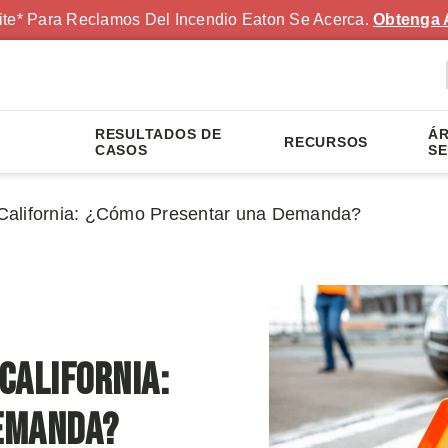
ite* Para Reclamos Del Incendio Eaton Se Acerca.
Obtenga 
RESULTADOS DE
ÁR
RECURSOS
S
CASOS
SE
n California: ¿Cómo Presentar una Demanda?
 California:
emanda?