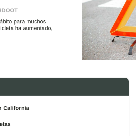
AHDOOT
 hábito para muchos
cicleta ha aumentado,
n California
etas