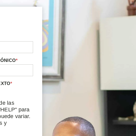
RÓNICO
*
EXTO
*
de las
"HELP" para
uede variar.
s y