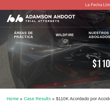
La Fecha Lím
ÁREAS DE
NUESTROS
WILDFIRE
PRÁCTICA
ABOGADO
$110
Home
»
Case Results
»
$110K Acordado por Accid