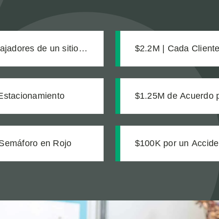
bajadores de un sitio
$2.2M | Cada Clien
na zanja sin señalizar
Acuerdo Justo para 
Estacionamiento
$1.25M de Acuerdo p
de Transporte
 Semáforo en Rojo
$100K por un Accide