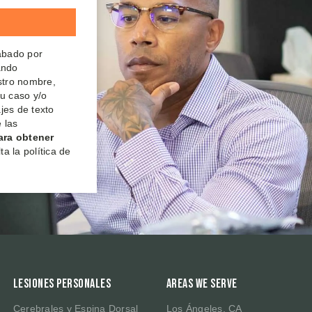
rabado por
ando
estro nombre,
su caso y/o
jes de texto
 las
ara obtener
a la política de
Lesiones Personales
Areas We Serve
Cerebrales y Espina Dorsal
Los Ángeles, CA