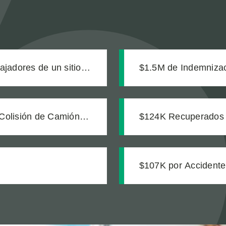
bajadores de un sitio
$1.5M de Indemnizac
na zanja sin señalizar
Colisión de Camión
$124K Recuperados T
$107K por Accidente