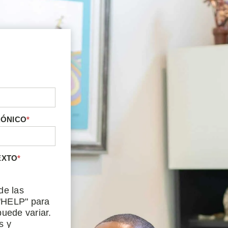
RÓNICO
*
EXTO
*
de las
"HELP" para
uede variar.
s y