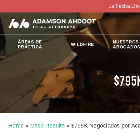
La Fecha Lím
ÁREAS DE
NUESTROS
WILDFIRE
PRÁCTICA
ABOGADO
$795K
Home
»
Case Results
»
$795K Negociados por Acc