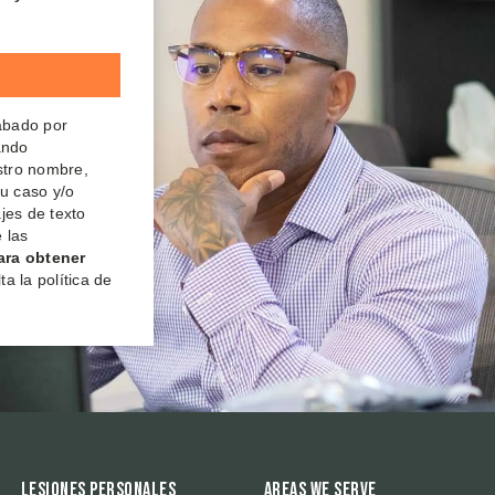
rabado por
ando
estro nombre,
su caso y/o
jes de texto
 las
ara obtener
a la política de
Lesiones Personales
Areas We Serve