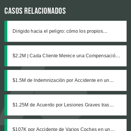
Casos relacionados
Dirigido hacia el peligro: cómo los propios
trabajadores de un sitio de construcción enviaron
a nuestro cliente a una zanja sin señalizar
$2.2M | Cada Cliente Merece una Compensación
Completa: Un Acuerdo Justo para Dos
Trabajadoras de Viñedos
$1.5M de Indemnización por Accidente en un
Estacionamiento
$1.25M de Acuerdo por Lesiones Graves tras
Colisión de Camión de Transporte
$107K por Accidente de Varios Coches en un