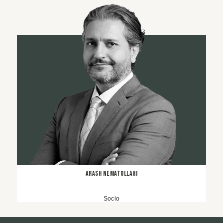
Arash Nematollahi
Socio