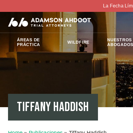
La Fecha Lím
ÁREAS DE
NUESTROS
WILDFIRE
PRÁCTICA
ABOGADO
Tiffany Haddish
Home
»
Publicaciones
»
Tiffany Haddish