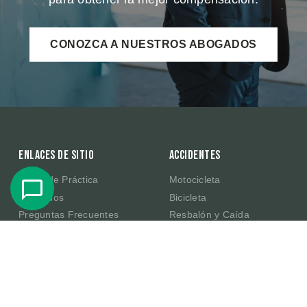
CONOZCA A NUESTROS ABOGADOS
Enlaces de sitio
Accidentes
Áreas de Práctica
Motocicleta
Abogados
Bicicleta
Preguntas Frecuentes
Resbalón y Caída
Resultados de Casos
Productos Defectuosos de
Amazon
Testimonios
E-Scooter
Sobre Nosotros
Publicaciones
Contacte Con Nosotros