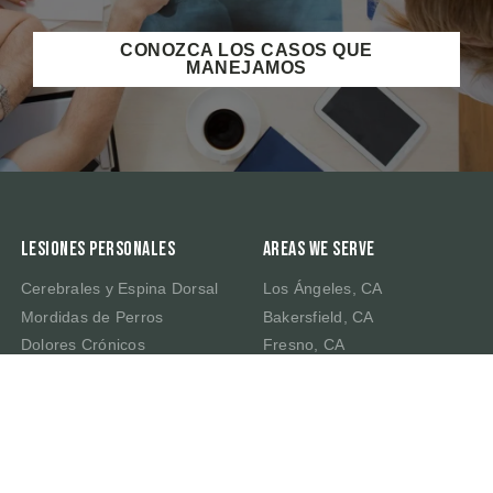
CONOZCA LOS CASOS QUE
MANEJAMOS
Lesiones Personales
Areas We Serve
Cerebrales y Espina Dorsal
Los Ángeles, CA
Mordidas de Perros
Bakersfield, CA
Dolores Crónicos
Fresno, CA
Muerte por Negligencia
Irvine, CA
Latigazo Cervical
Riverside, CA
Traumatismo Cerebral
Sacramento, CA
San Bernardino, CA
San Francisco, CA