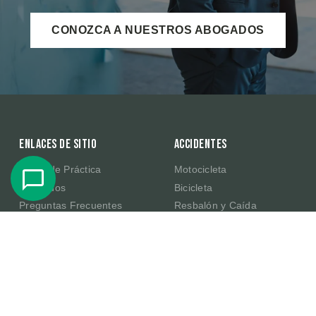
CONOZCA A NUESTROS ABOGADOS
Enlaces de sitio
Accidentes
Áreas de Práctica
Motocicleta
Abogados
Bicicleta
Preguntas Frecuentes
Resbalón y Caída
Resultados de Casos
Productos Defectuosos de
Amazon
Testimonios
E-Scooter
Sobre Nosotros
Publicaciones
Contacte Con Nosotros
En la Comunidad