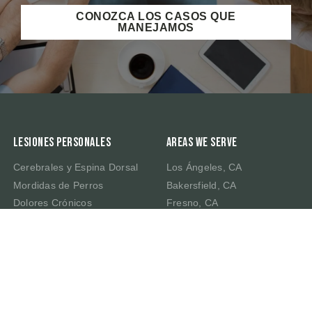
CONOZCA LOS CASOS QUE
MANEJAMOS
Lesiones Personales
Areas We Serve
Cerebrales y Espina Dorsal
Los Ángeles, CA
Mordidas de Perros
Bakersfield, CA
Dolores Crónicos
Fresno, CA
Muerte por Negligencia
Irvine, CA
Latigazo Cervical
Riverside, CA
Traumatismo Cerebral
Sacramento, CA
San Bernardino, CA
San Francisco, CA
San José, CA