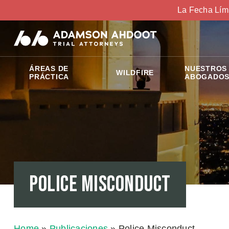
La Fecha Lím
ÁREAS DE
NUESTROS
WILDFIRE
PRÁCTICA
ABOGADO
Police Misconduct
Home
»
Publicaciones
»
Police Misconduct