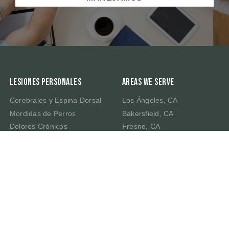
Lesiones Personales
Areas We Serve
Cerebrales y Espina Dorsal
Los Ángeles, CA
Mordidas de Perros
Bakersfield, CA
Dolores Crónicos
Fresno, CA
Muerte por Negligencia
Irvine, CA
Latigazo Cervical
Riverside, CA
Traumatismo Cerebral
Sacramento, CA
San Bernardino, CA
San Francisco, CA
San José, CA
Dallas, TX