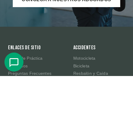
Enlaces de sitio
Accidentes
Áreas de Práctica
Motocicleta
Abogados
Bicicleta
Preguntas Frecuentes
Resbalón y Caída
Resultados de Casos
Productos Defectuosos de
Amazon
Testimonios
E-Scooter
Sobre Nosotros
Publicaciones
Contacte Con Nosotros
En la Comunidad
Becas