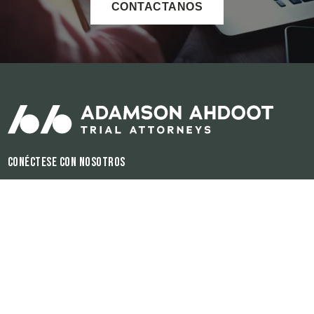
CONTACTANOS
Conéctese con nosotros
Horas de operación:
Disponible 24/7
El contenido de este sitio de internet es para propósitos informativos
únicamente. Ninguna información del sitio debe ser utilizada como
consejería legal para ningún individuo o para ninguna situación. Ésta
información y el hecho de enviar y de que la firma reciba ésta
información no tiene la finalidad de crear ni de constituir una relación