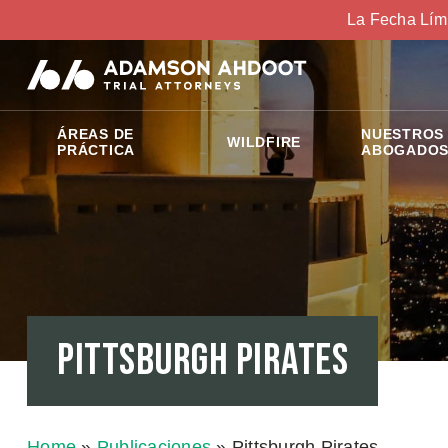
La Fecha Lím
ÁREAS DE
NUESTROS
WILDFIRE
PRÁCTICA
ABOGADO
Pittsburgh Pirates
Home
»
Publicaciones
»
Pittsburgh Pirates