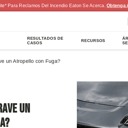
ite* Para Reclamos Del Incendio Eaton Se Acerca.
Obtenga 
RESULTADOS DE
ÁR
RECURSOS
S
CASOS
SE
ve un Atropello con Fuga?
rave un
ga?