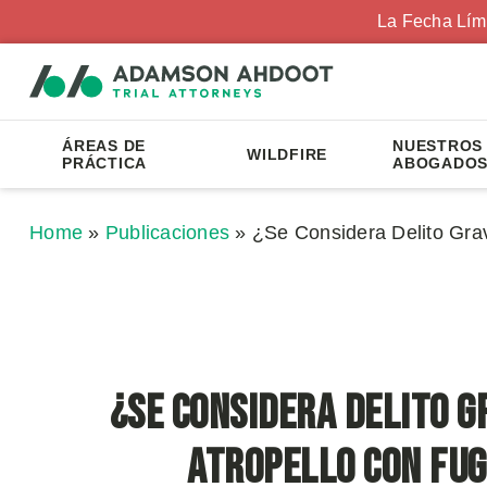
La Fecha Lím
ÁREAS DE
NUESTROS
WILDFIRE
PRÁCTICA
ABOGADO
Home
»
Publicaciones
»
¿Se Considera Delito Gra
¿Se Considera Delito G
Atropello con Fu