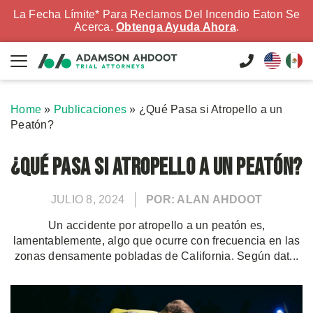
La Fecha Límite* Para Reclamos Del Incendio Eaton Se
Acerca.
Obtenga Ayuda Ahora
.
Home
»
Publicaciones
»
¿Qué Pasa si Atropello a un
Peatón?
¿Qué Pasa si Atropello a un Peatón?
JULIO 8, 2024
POR: ALAN AHDOOT
Un accidente por atropello a un peatón es,
lamentablemente, algo que ocurre con frecuencia en las
zonas densamente pobladas de California. Según dat...