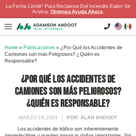
La Fecha Límite* Para Reclamos Del Incendio Eaton Se
Acerca.
Obtenga Ayuda Ahora
.
Home
»
Publicaciones
»
¿Por Qué los Accidentes de
Camiones son más Peligrosos? ¿Quién es
Responsable?
¿Por Qué los Accidentes de
Camiones son más Peligrosos?
¿Quién es Responsable?
MARZO 19, 2024
POR: ALAN AHDOOT
Los accidentes de tráfico son inherentemente
impredecibles y pueden provocar daños importantes. Sin