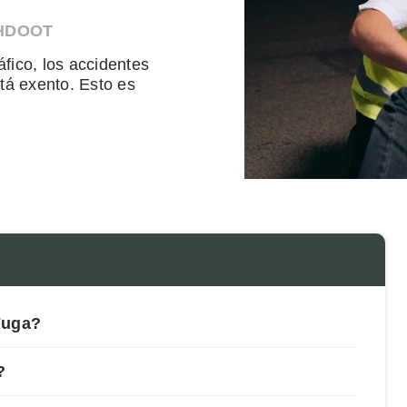
AHDOOT
fico, los accidentes
tá exento. Esto es
Fuga?
?