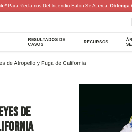
ite* Para Reclamos Del Incendio Eaton Se Acerca.
Obtenga 
RESULTADOS DE
ÁR
RECURSOS
S
CASOS
SE
s de Atropello y Fuga de California
eyes de
lifornia