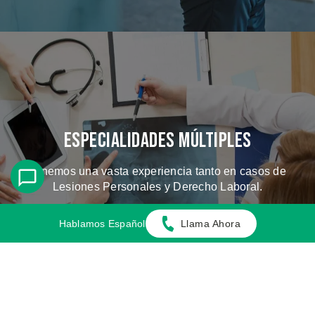
Especialidades Múltiples
Tenemos una vasta experiencia tanto en casos de
Lesiones Personales y Derecho Laboral.
Hablamos Español
Llama Ahora
CONOZCA LOS CASOS QUE
MANEJAMOS