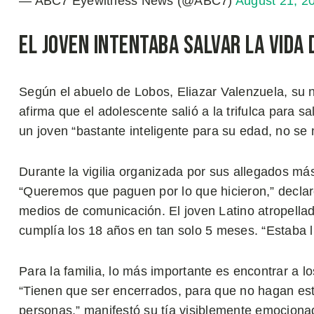
— ABC7 Eyewitness News (@ABC7)
August 21, 2
El Joven Intentaba Salvar la Vida 
Según el abuelo de Lobos, Eliazar Valenzuela, su 
afirma que el adolescente salió a la trifulca para sa
un joven “bastante inteligente para su edad, no se
Durante la vigilia organizada por sus allegados más
“Queremos que paguen por lo que hicieron,” declaró
medios de comunicación. El joven Latino atropella
cumplía los 18 años en tan solo 5 meses. “Estaba l
Para la familia, lo más importante es encontrar a 
“Tienen que ser encerrados, para que no hagan esto 
personas,” manifestó su tía visiblemente emocion