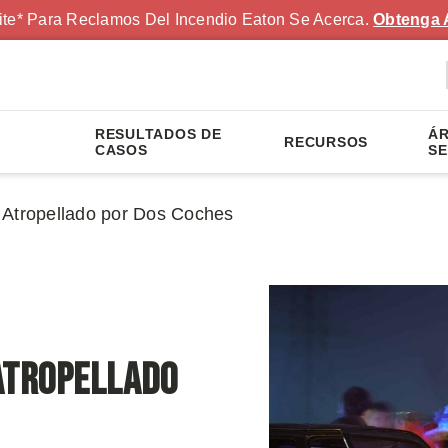
ite* Para Reclamos Del Incendio Eaton Se Acerca.
Obtenga 
RESULTADOS DE
ÁR
RECURSOS
S
CASOS
SE
 Atropellado por Dos Coches
Atropellado