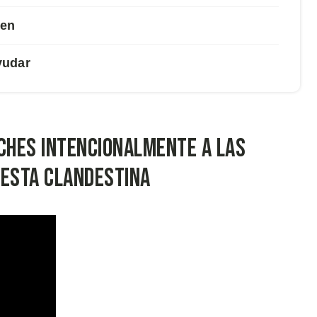
ien
yudar
oches intencionalmente a las
iesta clandestina