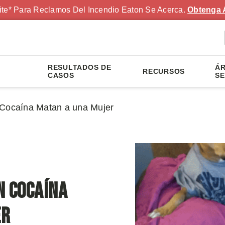
ite* Para Reclamos Del Incendio Eaton Se Acerca.
Obtenga 
RESULTADOS DE
ÁR
RECURSOS
S
CASOS
SE
 Cocaína Matan a una Mujer
n Cocaína
er