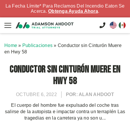
La Fecha Límite* Para Reclamos Del Incendio Eaton Se
Acerca.
Obtenga Ayuda Ahora
.
Home
»
Publicaciones
»
Conductor sin Cinturón Muere
en Hwy 58
Conductor sin Cinturón Muere en
Hwy 58
OCTUBRE 6, 2022
POR: ALAN AHDOOT
El cuerpo del hombre fue expulsado del coche tras
salirse de la autopista e impactar contra un terraplén Las
tragedias en la carretera ya no son u...