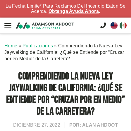
La Fecha Límite* Para Reclamos Del Incendio Eaton Se
Acerca.
Obtenga Ayuda Ahora
.
Home
»
Publicaciones
»
Comprendiendo la Nueva Ley
Jaywalking de California: ¿Qué se Entiende por “Cruzar
por en Medio” de la Carretera?
Comprendiendo la Nueva Ley
Jaywalking de California: ¿Qué se
Entiende por “Cruzar por en Medio”
de la Carretera?
DICIEMBRE 27, 2022
POR: ALAN AHDOOT