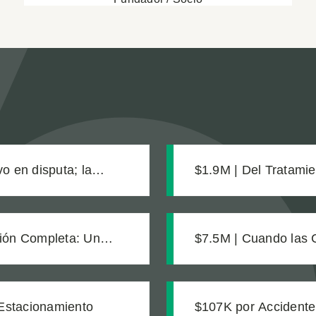
o en disputa; la
$1.9M | Del Tratami
ar los daños
Construir un Caso S
ión Completa: Un
$7.5M | Cuando las 
edos
Catastróficas
Estacionamiento
$107K por Accidente