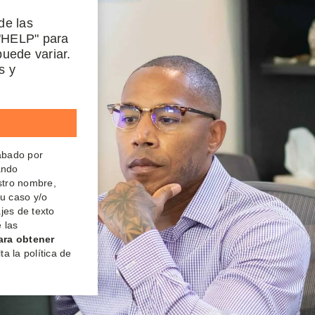
de las
"HELP" para
uede variar.
s y
rabado por
ando
estro nombre,
su caso y/o
jes de texto
 las
ara obtener
a la política de