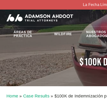
La Fecha Lím
ÁREAS DE
NUESTROS
WILDFIRE
PRÁCTICA
ABOGADO
$100K d
Home
»
Case Results
»
$100K de Indemnización po